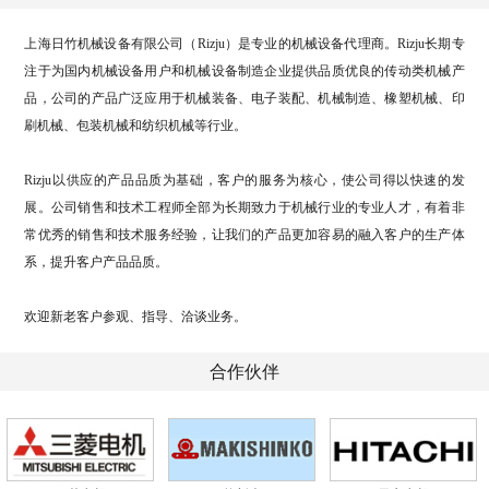
上海日竹机械设备有限公司（Rizju）是专业的机械设备代理商。Rizju长期专
注于为国内机械设备用户和机械设备制造企业提供品质优良的传动类机械产
品，公司的产品广泛应用于机械装备、电子装配、机械制造、橡塑机械、印
刷机械、包装机械和纺织机械等行业。
Rizju以供应的产品品质为基础，客户的服务为核心，使公司得以快速的发
展。公司销售和技术工程师全部为长期致力于机械行业的专业人才，有着非
常优秀的销售和技术服务经验，让我们的产品更加容易的融入客户的生产体
系，提升客户产品品质。
欢迎新老客户参观、指导、洽谈业务。
合作伙伴